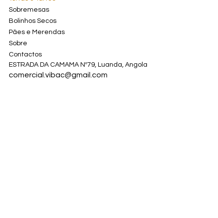
Sobremesas
Bolinhos Secos
Pães e Merendas
Sobre
Contactos
ESTRADA DA CAMAMA Nº79, Luanda, Angola
comercial.vibac@gmail.com
+244 948 676 750
Instagram
Facebook
© 2024. Criado por Kom Sabor Vibac lda
™