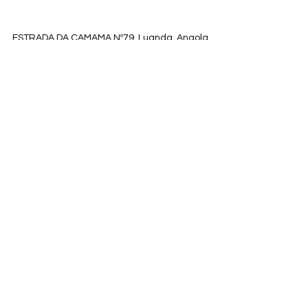
ESTRADA DA CAMAMA Nº79, Luanda, Angola
comercial.vibac@gmail.com
+244 948 676 750
Instagram
Facebook
© 2024. Criado por Kom Sabor Vibac lda
™